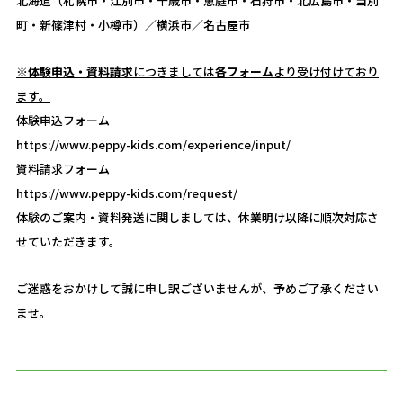
北海道（札幌市・江別市・千歳市・恵庭市・石狩市・北広島市・当別
町・新篠津村・小樽市）／横浜市／名古屋市
※
体験申込・資料請求
につきましては
各フォーム
より受け付けており
ます。
体験申込フォーム
https://www.peppy-kids.com/experience/input/
資料請求フォーム
https://www.peppy-kids.com/request/
体験のご案内・資料発送に関しましては、休業明け以降に順次対応さ
せていただきます。
ご迷惑をおかけして誠に申し訳ございませんが、予めご了承ください
ませ。