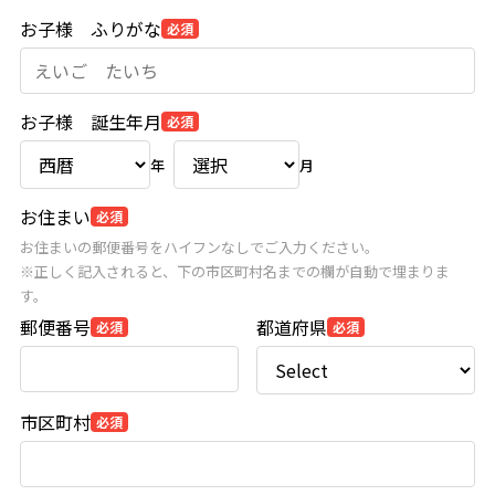
お子様 ふりがな
If
必須
you
are
a
human,
ignore
お子様 誕生年月
必須
this
field
年
月
お住まい
必須
お住まいの郵便番号をハイフンなしでご入力ください。
※正しく記入されると、下の市区町村名までの欄が自動で埋まりま
す。
郵便番号
都道府県
必須
必須
市区町村
必須