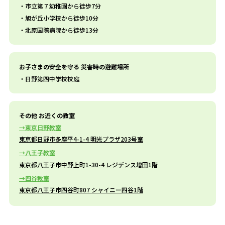
市立第７幼稚園から徒歩7分
旭が丘小学校から徒歩10分
北原国際病院から徒歩13分
お子さまの安全を守る 災害時の避難場所
日野第四中学校校庭
その他 お近くの教室
東京日野教室
東京都日野市多摩平4-1-4 明光プラザ203号室
八王子教室
東京都八王子市中野上町1-30-4 レジデンス増田1階
四谷教室
東京都八王子市四谷町807 シャイニー四谷1階