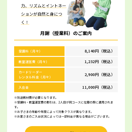
力、リズムとイントネー
ションが自然と身につ
く！
月謝（授業料）のご案内
8,140円（税込）
受講料（月々）
1,232円（税込）
教室運営費（月々）
カードリーダー
2,900円（税込）
レンタル料金（月々）
11,000円（税込）
入会金
※別途教材費が必要となります。
※受講料・教室運営費の割引は、2人目が同コースに在籍の際に適用されま
す。
※お子さまの年齢や年度によって対象クラスが異なります。
※お客さまのご入会状況によっては一部料金が異なる場合がございます。