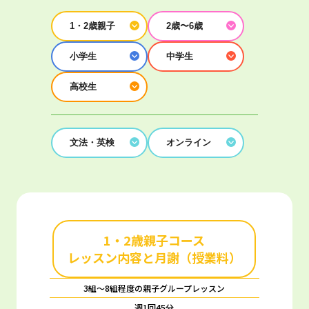
1・2歳親子
2歳〜6歳
小学生
中学生
高校生
文法・英検
オンライン
1・2歳親子コース
レッスン内容と月謝（授業料）
3組～8組程度の親子グループレッスン
週1回45分