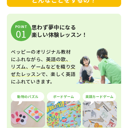
思わず夢中になる
POINT
01
楽しい体験レッスン！
ペッピーのオリジナル教材
にふれながら、
英語の歌、
リズム、ゲームなどを織り交
ぜたレッスン
で、楽しく英語
にふれていきます。
動物のパズル
ボードゲーム
英語カードゲーム