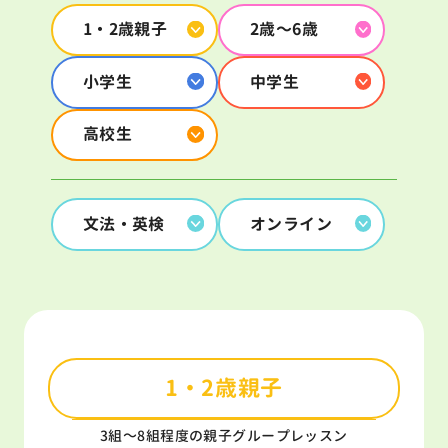
1・2歳親子
2歳〜6歳
小学生
中学生
高校生
文法・英検
オンライン
1・2歳親子
3組～8組程度の親子グループレッスン