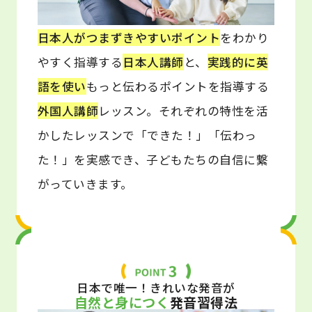
日本人がつまずきやすいポイント
をわかり
やすく指導する
日本人講師
と、
実践的に英
語を使い
もっと伝わるポイントを指導する
外国人講師
レッスン。それぞれの特性を活
かしたレッスンで「できた！」「伝わっ
た！」を実感でき、子どもたちの自信に繋
がっていきます。
日本で唯一！きれいな発音が
自然と身につく
発音習得法