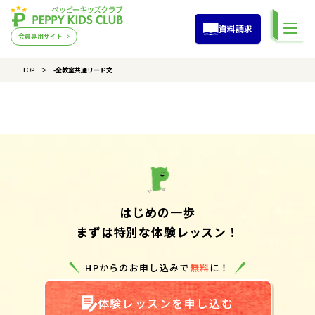
資料請求
会員専用サイト
TOP
-全教室共通リード文
はじめの一歩
まずは特別な体験レッスン！
HPからのお申し込みで
無料
に！
体験レッスンを申し込む