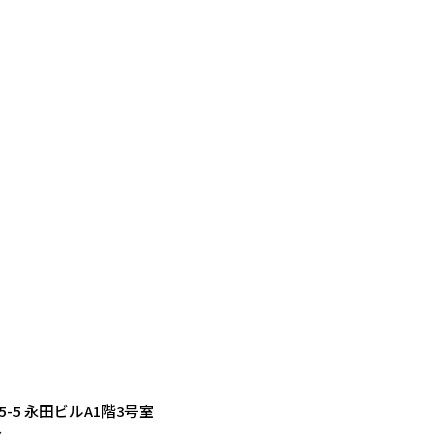
5-5 永田ビルA1階3号室
分