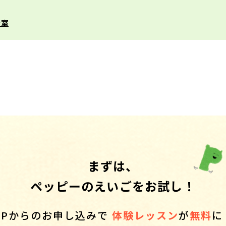
号室
まずは、
ペッピーのえいごをお試し！
HPからのお申し込みで
体験レッスン
が
無料
に