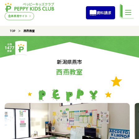
資料請求
会員専用サイト
TOP
西燕教室
新潟県燕市
西燕教室