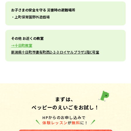
お子さまの安全を守る 災害時の避難場所
上町保育園野外遊戯場
その他 お近くの教室
十日町教室
新潟県十日町市妻有町西2-2-3 ロイヤルプラザ1階C号室
まずは、
ペッピーのえいごをお試し！
HPからのお申し込みで
体験レッスン
が
無料
に！