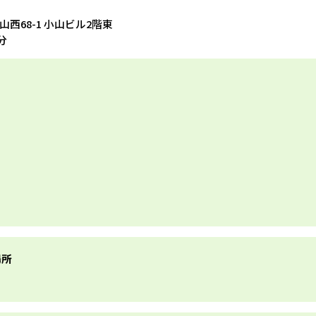
小山西68-1 小山ビル2階東
分
場所