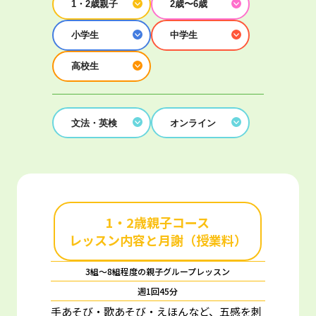
1・2歳親子
2歳〜6歳
小学生
中学生
高校生
文法・英検
オンライン
1・2歳親子コース
レッスン内容と月謝（授業料）
3組～8組程度の親子グループレッスン
週1回45分
手あそび・歌あそび・えほんなど、五感を刺