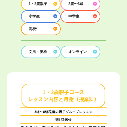
1・2歳親子
2歳〜6歳
小学生
中学生
高校生
文法・英検
オンライン
1・2歳親子コース
レッスン内容と月謝（授業料）
3組～8組程度の親子グループレッスン
週1回45分