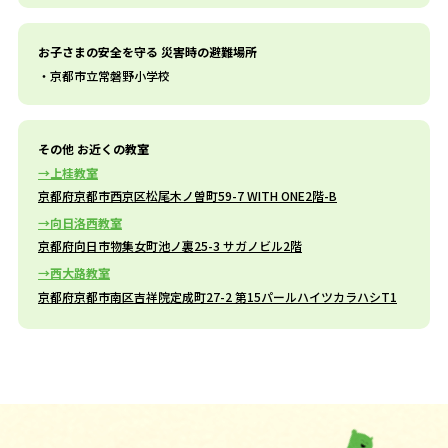
お子さまの安全を守る 災害時の避難場所
京都市立常磐野小学校
その他 お近くの教室
上桂教室
京都府京都市西京区松尾木ノ曽町59-7 WITH ONE2階-B
向日洛西教室
京都府向日市物集女町池ノ裏25-3 サガノビル2階
西大路教室
京都府京都市南区吉祥院定成町27-2 第15パールハイツカラハシT1