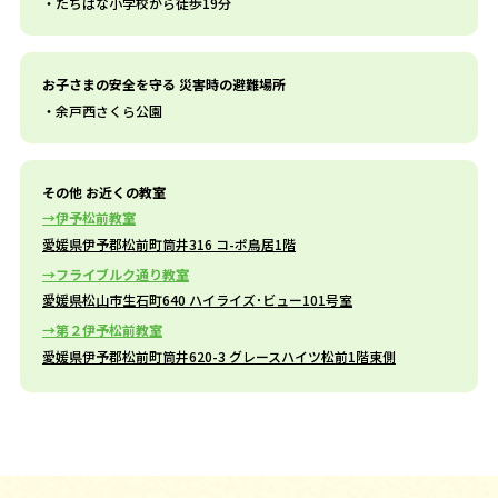
たちばな小学校から徒歩19分
お子さまの安全を守る 災害時の避難場所
余戸西さくら公園
その他 お近くの教室
伊予松前教室
愛媛県伊予郡松前町筒井316 コ-ポ鳥居1階
フライブルク通り教室
愛媛県松山市生石町640 ハイライズ･ビュー101号室
第２伊予松前教室
愛媛県伊予郡松前町筒井620-3 グレースハイツ松前1階東側