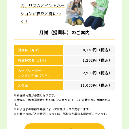
力、リズムとイントネー
ションが自然と身につ
く！
月謝（授業料）のご案内
8,140円（税込）
受講料（月々）
1,232円（税込）
教室運営費（月々）
カードリーダー
2,900円（税込）
レンタル料金（月々）
11,000円（税込）
入会金
※別途教材費が必要となります。
※受講料・教室運営費の割引は、2人目が同コースに在籍の際に適用されま
す。
※お子さまの年齢や年度によって対象クラスが異なります。
※お客さまのご入会状況によっては一部料金が異なる場合がございます。