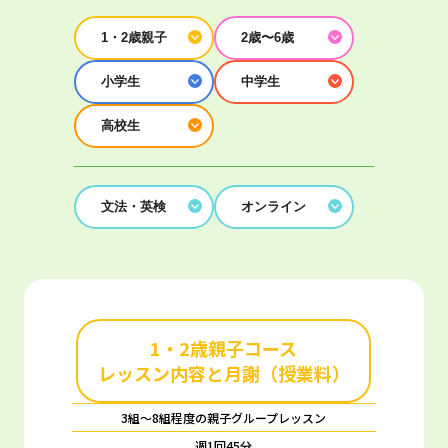
1・2歳親子
2歳〜6歳
小学生
中学生
高校生
文法・英検
オンライン
1・2歳親子コース
レッスン内容と月謝（授業料）
3組～8組程度の親子グループレッスン
週1回45分