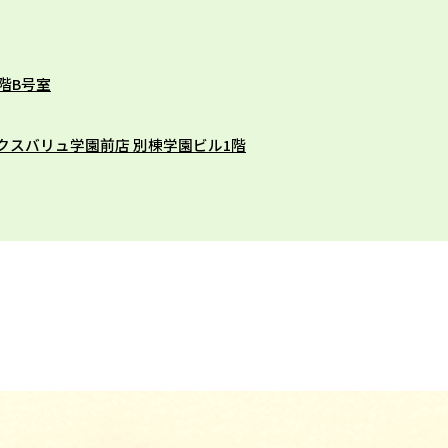
階B号室
ックスバリュ学園前店 別棟学園ビル1階