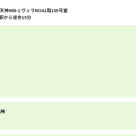
天神688-1 ヴィラNOA1階105号室
駅から徒歩15分
場所