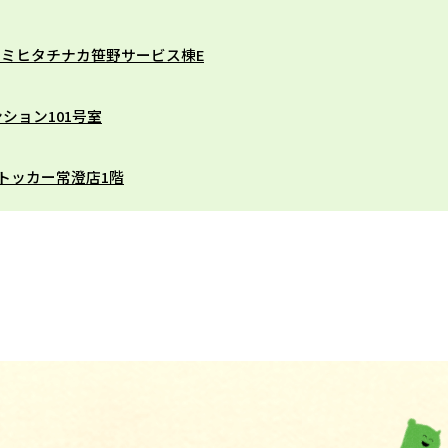
カスミヒタチナカ笹野サービス棟E
ンション101号室
ストッカー常澄店1階