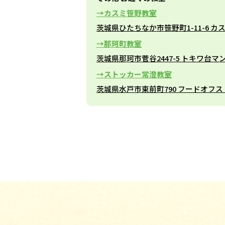
カスミ笹野教室
茨城県ひたちなか市笹野町1-11-6 
那珂町教室
茨城県那珂市菅谷2447-5 トキワ台マ
ストッカー常澄教室
茨城県水戸市東前町790 フードオフ