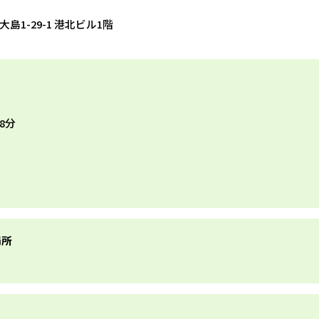
大島1-29-1 港北ビル1階
8分
場所