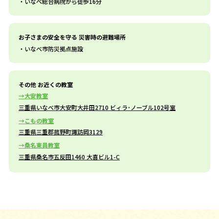
いなべ総合病院から徒歩16分
お子さまの安全を守る 災害時の避難場所
いなべ市防災拠点施設
その他 お近くの教室
大安教室
三重県いなべ市大安町大井田2710 ビィラ･ノーブル102号室
こもの教室
三重県三重郡菰野町諏訪岡3129
桑名東員教室
三重県桑名市五反田1460 大喜ビル1-C