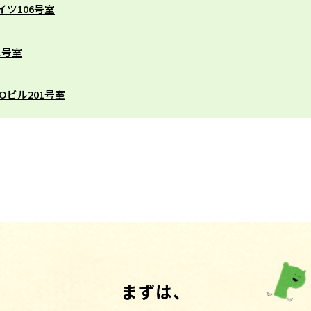
イツ106号室
1号室
Oビル201号室
まずは、