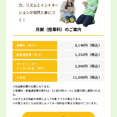
力、リズムとイントネー
ションが自然と身につ
く！
月謝（授業料）のご案内
8,140円（税込）
受講料（月々）
1,232円（税込）
教室運営費（月々）
カードリーダー
2,900円（税込）
レンタル料金（月々）
11,000円（税込）
入会金
※別途教材費が必要となります。
※受講料・教室運営費の割引は、2人目が同コースに在籍の際に適用されま
す。
※お子さまの年齢や年度によって対象クラスが異なります。
※お客さまのご入会状況によっては一部料金が異なる場合がございます。