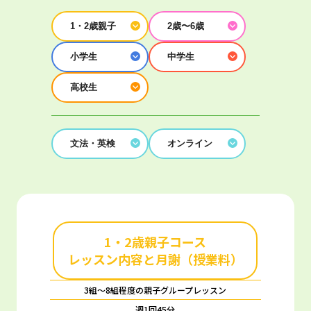
1・2歳親子
2歳〜6歳
小学生
中学生
高校生
文法・英検
オンライン
1・2歳親子コース
レッスン内容と月謝（授業料）
3組～8組程度の親子グループレッスン
週1回45分