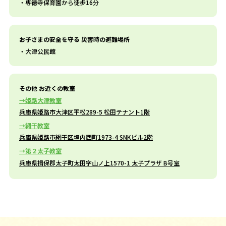
専徳寺保育園から徒歩16分
お子さまの安全を守る 災害時の避難場所
大津公民館
その他 お近くの教室
姫路大津教室
兵庫県姫路市大津区平松289-5 松田テナント1階
網干教室
兵庫県姫路市網干区垣内西町1973-4 SNKビル2階
第２太子教室
兵庫県揖保郡太子町太田字山ノ上1570-1 太子プラザ B号室