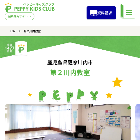
資料請求
会員専用サイト
TOP
第２川内教室
鹿児島県薩摩川内市
第２川内教室