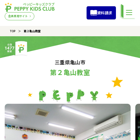
資料請求
会員専用サイト
TOP
第２亀山教室
三重県亀山市
第２亀山教室