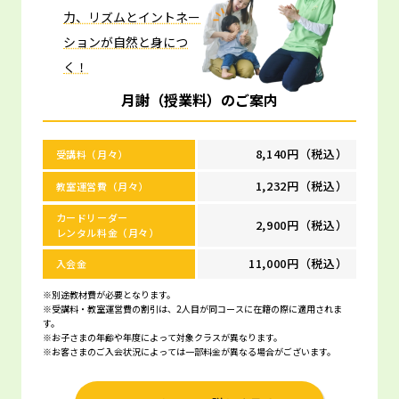
力、リズムとイントネー
ションが自然と身につ
く！
月謝（授業料）のご案内
8,140円（税込）
受講料（月々）
1,232円（税込）
教室運営費（月々）
カードリーダー
2,900円（税込）
レンタル料金（月々）
11,000円（税込）
入会金
※別途教材費が必要となります。
※受講料・教室運営費の割引は、2人目が同コースに在籍の際に適用されま
す。
※お子さまの年齢や年度によって対象クラスが異なります。
※お客さまのご入会状況によっては一部料金が異なる場合がございます。