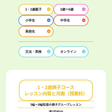
1・2歳親子
2歳〜6歳
小学生
中学生
高校生
文法・英検
オンライン
1・2歳親子コース
レッスン内容と月謝（授業料）
3組～8組程度の親子グループレッスン
週1回45分