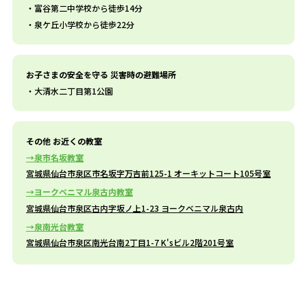
富谷第二中学校から徒歩14分
泉ケ丘小学校から徒歩22分
お子さまの安全を守る 災害時の避難場所
大清水二丁目第1公園
その他 お近くの教室
泉市名坂教室
宮城県仙台市泉区市名坂字万吉前125-1 オーキットコート105号室
ヨークベニマル泉古内教室
宮城県仙台市泉区古内字坂ノ上1-23 ヨークベニマル泉古内
泉南光台教室
宮城県仙台市泉区南光台南2丁目1-7 K'sビル2階201号室