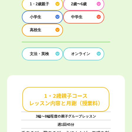
1・2歳親子
2歳〜6歳
小学生
中学生
高校生
文法・英検
オンライン
1・2歳親子コース
レッスン内容と月謝（授業料）
3組～8組程度の親子グループレッスン
週1回45分