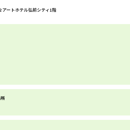
-1-2 アートホテル弘前シティ1階
場所