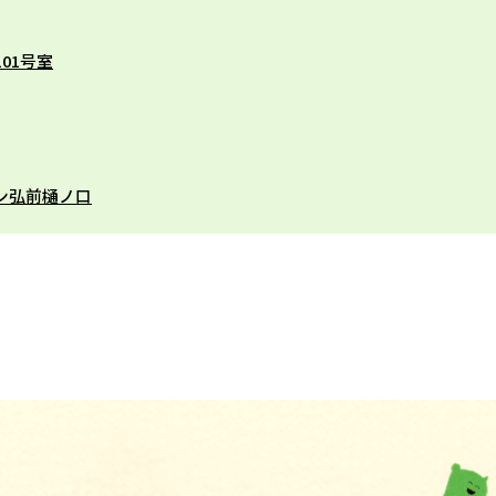
101号室
ウン弘前樋ノ口