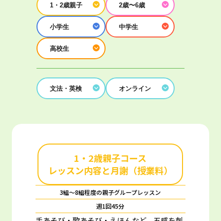
1・2歳親子
2歳〜6歳
小学生
中学生
高校生
文法・英検
オンライン
1・2歳親子コース
レッスン内容と月謝（授業料）
3組～8組程度の親子グループレッスン
週1回45分
手あそび・歌あそび・えほんなど、五感を刺