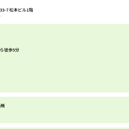
33-7 松本ビル1階
分
ら徒歩5分
場所