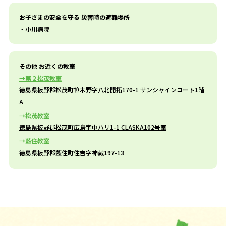
お子さまの安全を守る 災害時の避難場所
小川病院
その他 お近くの教室
第２松茂教室
徳島県板野郡松茂町笹木野字八北開拓170-1 サンシャインコート1階
A
松茂教室
徳島県板野郡松茂町広島字中ハリ1-1 CLASKA102号室
藍住教室
徳島県板野郡藍住町住吉字神蔵197-13