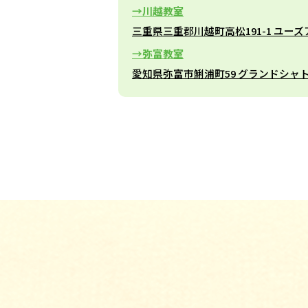
川越教室
三重県三重郡川越町高松191-1 ユーズ
弥富教室
愛知県弥富市鯏浦町59 グランドシャト