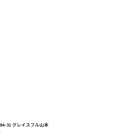
町94-31 グレイスフル山本
分