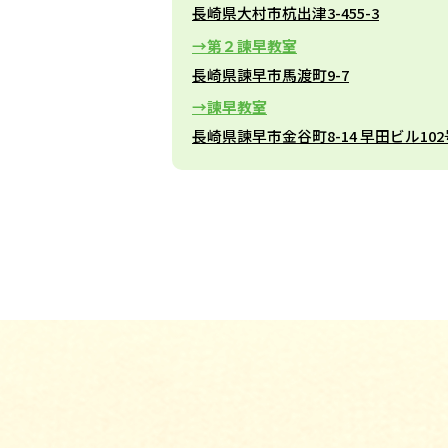
長崎県大村市杭出津3-455-3
第２諫早教室
長崎県諫早市馬渡町9-7
諫早教室
長崎県諫早市金谷町8-14 早田ビル10