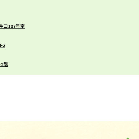
井口107号室
-2
ル2階