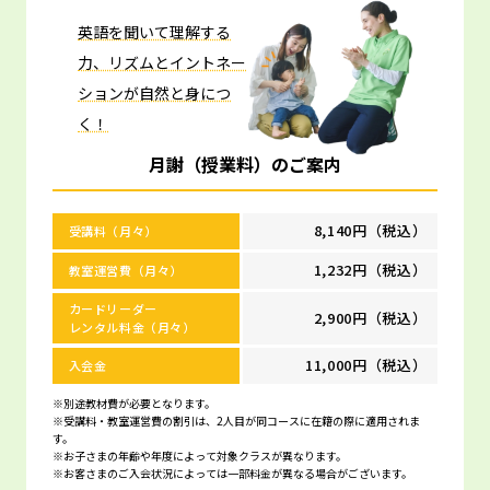
英語を聞いて理解する
力、リズムとイントネー
ションが自然と身につ
く！
月謝（授業料）のご案内
8,140円（税込）
受講料（月々）
1,232円（税込）
教室運営費（月々）
カードリーダー
2,900円（税込）
レンタル料金（月々）
11,000円（税込）
入会金
※別途教材費が必要となります。
※受講料・教室運営費の割引は、2人目が同コースに在籍の際に適用されま
す。
※お子さまの年齢や年度によって対象クラスが異なります。
※お客さまのご入会状況によっては一部料金が異なる場合がございます。