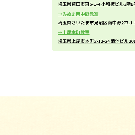
埼玉県蓮田市東6-1-4 小和板ビル3階
みぬま南中野教室
埼玉県さいたま市見沼区南中野277-1
上尾本町教室
埼玉県上尾市本町2-12-24 菊池ビル20