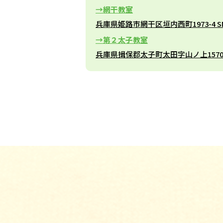
網干教室
兵庫県姫路市網干区垣内西町1973-4 S
第２太子教室
兵庫県揖保郡太子町太田字山ノ上1570-