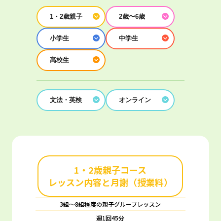
1・2歳親子
2歳〜6歳
小学生
中学生
高校生
文法・英検
オンライン
1・2歳親子コース
レッスン内容と月謝（授業料）
3組～8組程度の親子グループレッスン
週1回45分