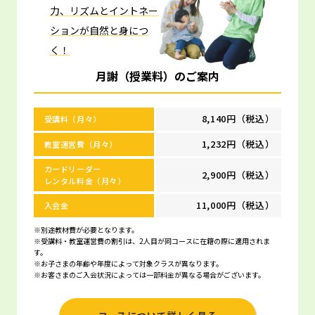
力、リズムとイントネー
ションが自然と身につ
く！
月謝（授業料）のご案内
8,140円（税込）
受講料（月々）
1,232円（税込）
教室運営費（月々）
カードリーダー
2,900円（税込）
レンタル料金（月々）
11,000円（税込）
入会金
※別途教材費が必要となります。
※受講料・教室運営費の割引は、2人目が同コースに在籍の際に適用されま
す。
※お子さまの年齢や年度によって対象クラスが異なります。
※お客さまのご入会状況によっては一部料金が異なる場合がございます。