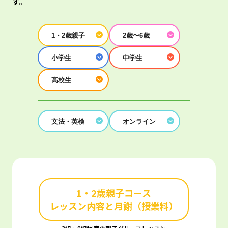
す。
1・2歳親子
2歳〜6歳
小学生
中学生
高校生
文法・英検
オンライン
1・2歳親子コース
レッスン内容と月謝（授業料）