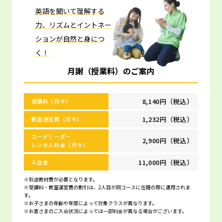
英語を聞いて理解する
力、リズムとイントネー
ションが自然と身につ
く！
月謝（授業料）のご案内
8,140円（税込）
受講料（月々）
1,232円（税込）
教室運営費（月々）
カードリーダー
2,900円（税込）
レンタル料金（月々）
11,000円（税込）
入会金
※別途教材費が必要となります。
※受講料・教室運営費の割引は、2人目が同コースに在籍の際に適用されま
す。
※お子さまの年齢や年度によって対象クラスが異なります。
※お客さまのご入会状況によっては一部料金が異なる場合がございます。