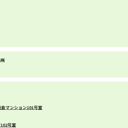
場所
2板倉マンション101号室
102号室