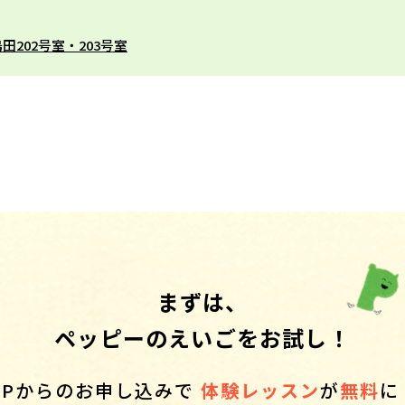
田202号室・203号室
まずは、
ペッピーのえいごをお試し！
HPからのお申し込みで
体験レッスン
が
無料
に