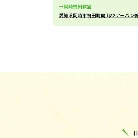
岡崎鴨田教室
愛知県岡崎市鴨田町向山82 アーバン鴨